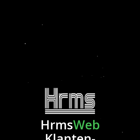
WELKOM BIJ HRMS
Hrms
Web
Indien u een login heeft voor Hrms, dan kan u hieronder uw email invullen.
Indien dat email gekend is dan zullen we u uw login mailen.
Klanten-
Indien u extra informatie wilt over de software Hrms, dan kan dat op